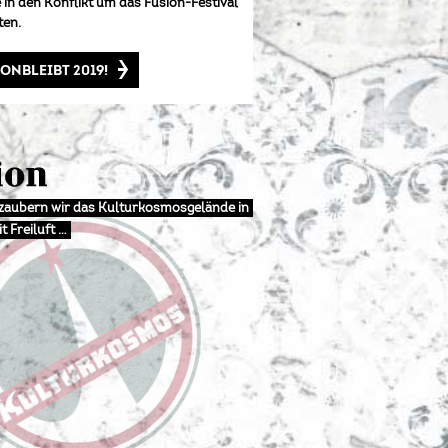
e in den Konflikt um das Fusion-Festival
ten.
ONBLEIBT 2019!
rzaubern wir das Kulturkosmosgelände in
t Freiluft …